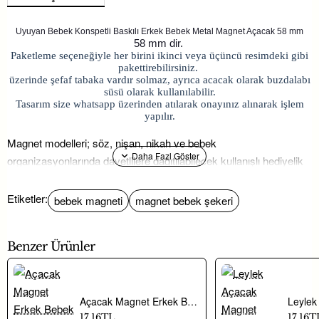
Uyuyan Bebek Konspetli Baskılı Erkek Bebek Metal Magnet Açacak 58 mm
58 mm dir.
Paketleme seçeneğiyle her birini ikinci veya üçüncü resimdeki gibi
pakettirebilirsiniz.
üzerinde şefaf tabaka vardır solmaz, ayrıca acacak olarak buzdalabı
süsü olarak kullanılabilir.
Tasarım size whatsapp üzerinden atılarak onayınız alınarak işlem
yapılır.
Magnet modelleri; söz, nişan, nikah ve bebek
organizasyonlarında davetlilere dağıtılabilecek kullanışlı hediyelik
seçenekleri arasında yer almaktadır.
Etiketler:
bebek magneti
magnet bebek şekeri
Hayaller Dükkanı’nda yer alan hediyelik süsleme ürünleri ile
konseptinize uygun alternatiflere ulaşabilirsiniz.
Benzer Ürünler
Uyuyan Bebek Konspetli Baskılı Erkek Bebek Metal Magnet
Açacak 58 modeli; söz, nişan ve düğün gibi özel günlerde
nikah
Açacak Magnet Erkek Bebek Şekeri Uv Baskılı
şekeri
sunumlarını tamamlayan, aynı zamanda doğum günü ve
17,16TL
17,16T