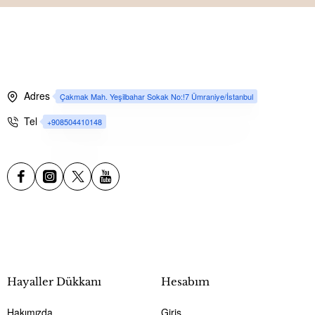
Adres
Çakmak Mah. Yeşilbahar Sokak No:!7 Ümraniye/İstanbul
Tel
+908504410148
Hayaller Dükkanı
Hesabım
Hakımızda
Giriş