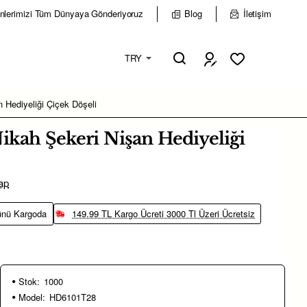
nlerimizi Tüm Dünyaya Gönderiyoruz
Blog
İletişim
TRY
 Hediyeliği Çiçek Döşeli
ikah Şekeri Nişan Hediyeliği
ap
ünü Kargoda
149.99 TL Kargo Ücreti 3000 Tl Üzeri Ücretsiz
Stok:
1000
Model:
HD6101T28