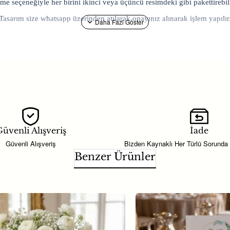
me seçeneğiyle her birini ikinci veya üçüncü resimdeki gibi pakettirebil
Tasarım size whatsapp üzerinden atılarak onayınız alınarak işlem yapılır
 ve bebek organizasyonlarında davetlilere dağıtılabilecek kullanışlı h
lik süsleme ürünleri ile konseptinize uygun alternatiflere ulaşabilirsi
Hediyeliği Çiçek Döşelimıknatıslı olarak modeli; söz, nişan ve düğü
üvenli Alışveriş
İade
manda doğum günü ve baby shower konseptlerinde
bebek şekeri
alter
Güvenli Alışveriş
Bizden Kaynaklı Her Türlü Sorunda
Benzer Ürünler
dir. Konseptinize uygun kombinler oluşturmak için farklı
parti malze
nde uzun süre kullanılabildiği için misafirlerinizin evinde kalıcı bir an
e temalarla kombinlenebilir.