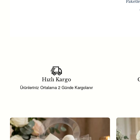
Paketle
Magnet modelleri; söz, nişan, nikah
almaktadır.
Hayaller Dükkanı’nda yer alan hediye
Taş Magnet 6x4 Nikah Şekeri Nişan 
Hızlı Kargo
G
sunumlarını tamamlayan, aynı za
Ürünleriniz Ortalama 2 Günde Kargolanır
şık bir
hediyelik süsleme
seçeneği
Magnet hediyelikler; buzdolabı üzeri
tamamlayacak şekilde farklı renk v