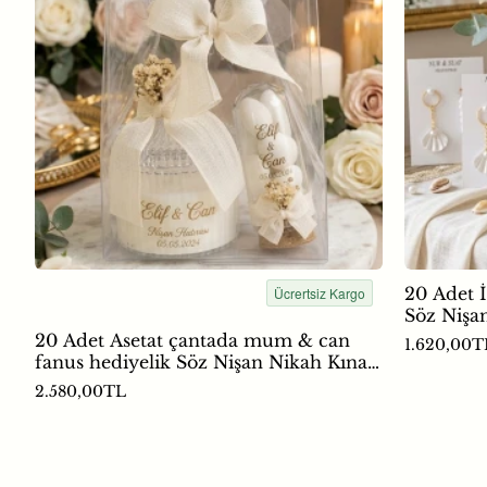
20 Adet İs
Ücrertsiz Kargo
Söz Nişa
20 Adet Asetat çantada mum & can
1.620,00T
fanus hediyelik Söz Nişan Nikah Kına
Hediyelik
2.580,00TL