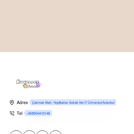
Adres
Çakmak Mah. Yeşilbahar Sokak No:!7 Ümraniye/İstanbul
Tel
+908504410148