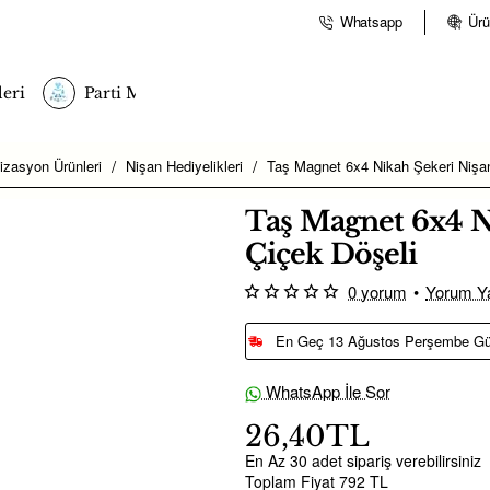
Whatsapp
Ürü
eri
Parti Malzemeleri
izasyon Ürünleri
Nişan Hediyelikleri
Taş Magnet 6x4 Nikah Şekeri Nişan
Taş Magnet 6x4 N
Çiçek Döşeli
0 yorum
•
Yorum Y
En Geç 13 Ağustos Perşembe G
WhatsApp İle Sor
26,40TL
En Az 30 adet sipariş verebilirsiniz
Toplam Fiyat 792 TL