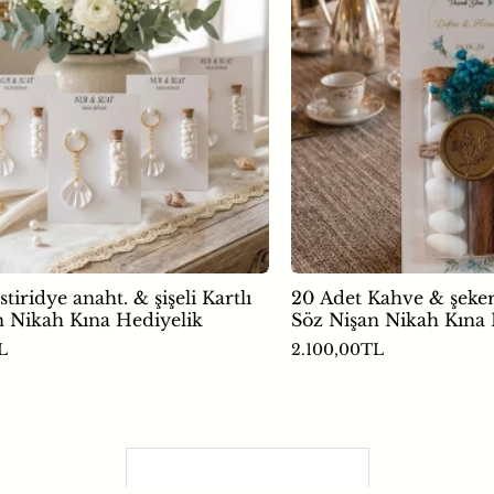
tiridye anaht. & şişeli Kartlı
20 Adet Kahve & şeke
n Nikah Kına Hediyelik
Söz Nişan Nikah Kına 
L
2.100,00TL
Son Görüntülenenler