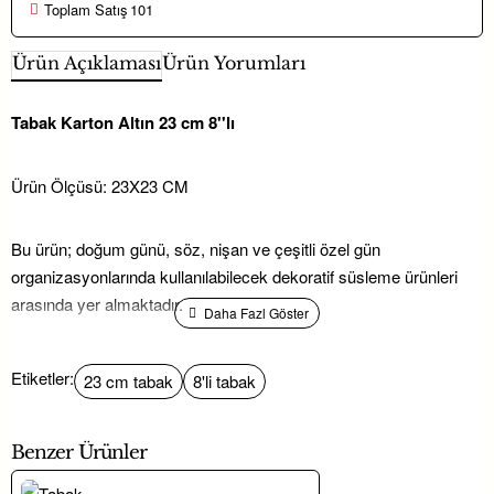
Toplam Satış
101
Ürün Açıklaması
Ürün Yorumları
Tabak Karton Altın 23 cm 8''lı
Ürün Ölçüsü: 23X23 CM
Bu ürün; doğum günü, söz, nişan ve çeşitli özel gün
organizasyonlarında kullanılabilecek dekoratif süsleme ürünleri
arasında yer almaktadır.
Hayaller Dükkanı’nda yer alan parti malzemeleri ve hediyelik
Etiketler:
23 cm tabak
8'li tabak
süsleme ürünleri ile konseptinizi kolayca tamamlayabilirsiniz.
Benzer Ürünler
Tabak Karton Altın 23 cm 8’’lı modeli; söz, nişan ve düğün gibi
özel günlerde
nikah şekeri
sunumlarını tamamlayan, aynı