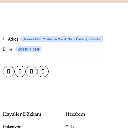
Adres
Çakmak Mah. Yeşilbahar Sokak No:!7 Ümraniye/İstanbul
Tel
+908504410148
Hayaller Dükkanı
Hesabım
Hakımızda
Giriş