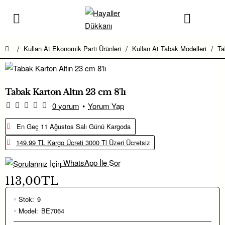
Kullan At Ekonomik Parti Ürünleri
Kullan At Tabak Modelleri
Ta
home
Tabak Karton Altın 23 cm 8'lı
0 yorum
•
Yorum Yap
En Geç 11 Ağustos Salı Günü Kargoda
149.99 TL Kargo Ücreti 3000 Tl Üzeri Ücretsiz
WhatsApp İle Sor
113,00TL
Stok:
9
Model:
BE7064