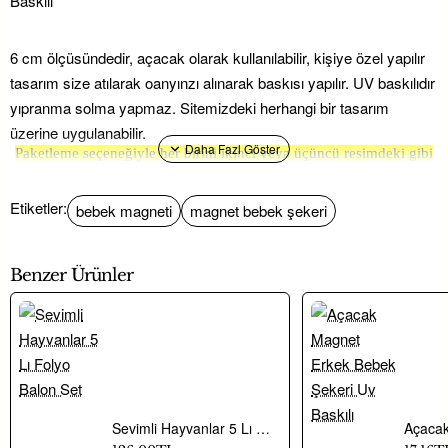
Baskılı
6 cm ölçüsündedir, açacak olarak kullanılabilir, kişiye özel yapılır
tasarım size atılarak oanyınzı alınarak baskısı yapılır. UV baskılıdır
yıpranma solma yapmaz. Sitemizdeki herhangi bir tasarım
üzerine uygulanabilir.
Paketleme seçeneğiyle her birini ikinci veya üçüncü resimdeki gibi
pakettirebilirsiniz.
üzerinde şeffaf tabaka vardır solmaz, ayrıca acacak olarak buzdalabı
süsü olarak kullanılabilir.
Etiketler:
bebek magneti
magnet bebek şekeri
Tasarım size whatsapp üzerinden atılarak onayınız alınarak işlem
yapılır.
Benzer Ürünler
5.8 cm şık yıpranmaz
solmaz mıknatıslı açacaklı
magnet UV Baskı özel
Sevimli Hayvanlar 5 Lı Folyo Balon Set