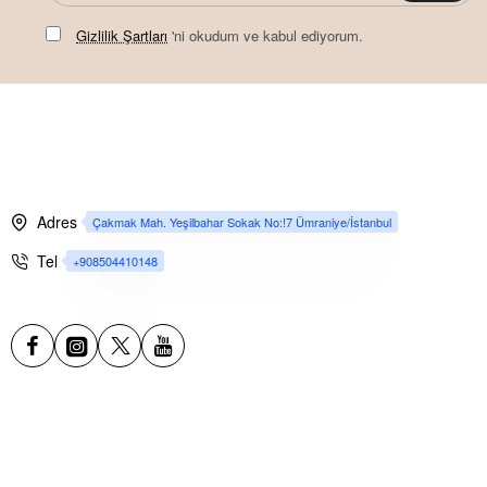
Gizlilik Şartları
'ni okudum ve kabul ediyorum.
Adres
Çakmak Mah. Yeşilbahar Sokak No:!7 Ümraniye/İstanbul
Tel
+908504410148