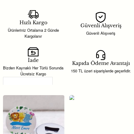
Hızlı Kargo
Güvenli Alışveriş
Ürünleriniz Ortalama 2 Günde
Güvenli Alışveriş
Kargolanır
İade
Kapıda Ödeme Avantajı
Bizden Kaynaklı Her Türlü Sorunda
150 TL üzeri siparişlerde geçerlidir.
Ücretsiz Kargo
Son Görüntülenenler
Kampanya
Cam Fısfıs Kolonya Şişesi