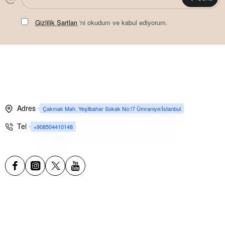
Gizlilik Şartları
'ni okudum ve kabul ediyorum.
Adres
Çakmak Mah. Yeşilbahar Sokak No:!7 Ümraniye/İstanbul
Tel
+908504410148