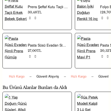
renkli bir dokunuş katmak için harika bir
Prens Şeffaf Kutu Taçlı Erkek Bebek Şekeri
üründür!.
30,48TL
128,7
Pasta Süsü Evadan Simli Prens Gümüş
• Prens 1 Yaşında Mavi Folyo Balon ile
27,00TL
20,52
doğum günü partisini büyüleyici bir şekilde
dekore edin!.
Hızlı Kargo
--
Güvenli Alışvriş
--
Hızlı Kargo
--
Güvenli 
Bu Ürünü Alanlar Bunları da Aldı
• 1 Rakam Mavi Folyo Balon, metalik