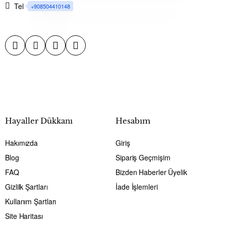
Tel
+908504410148
• Helyum gazı ile uçan balon olmaya
uygundur.
Hayaller Dükkanı
Hesabım
• Ortalama 5 gün havada kalabilmektedir.
Hakımızda
Giriş
(Bu veri deneme sonucu ortaya çıkmıştır
Blog
Sipariş Geçmişim
fakat kesin bir sonuç olarak ele
FAQ
Bizden Haberler Üyelik
Gizlilk Şartları
İade İşlemleri
alınmamalıdır.)
Kullanım Şartları
Site Haritası