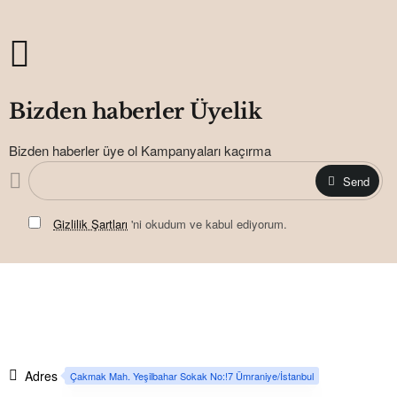
• Balon pompası veya pipet yardımı ile
kolayca şişirilebilir.
Bizden haberler Üyelik
Bizden haberler üye ol Kampanyaları kaçırma
Send
Gizlilik Şartları
'ni okudum ve kabul ediyorum.
• Hava dolumu yapıldıktan sonra çift taraflı
bant yardımı ile istediğiniz zemine kolayca
yapıştırarak kullanabilirsiniz.
Adres
Çakmak Mah. Yeşilbahar Sokak No:!7 Ümraniye/İstanbul