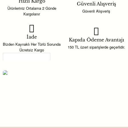
Hızlı Kargo
Güvenli Alışveriş
Ürünleriniz Ortalama 2 Günde
Güvenli Alışveriş
Kargolanır
İade
Prens 1 Yaşında Mavi Folyo Balon Set 3''lü
Kapıda Ödeme Avantajı
Bizden Kaynaklı Her Türlü Sorunda
150 TL üzeri siparişlerde geçerlidir.
Ücretsiz Kargo
Detayları;
Son Görüntülenenler
Prens 1 Yaşında Mavi Folyo Balon Set
• Yeniden kullanılabilir. Kendinden
3'lü Mavi
114,00TL
yapışkanlıdır.