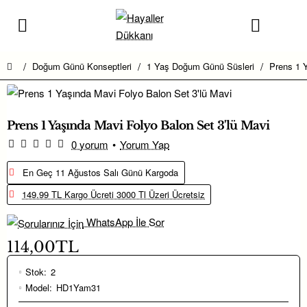
Doğum Günü Konseptleri
1 Yaş Doğum Günü Süsleri
Prens 1 Y
home
Prens 1 Yaşında Mavi Folyo Balon Set 3'lü Mavi
0 yorum
•
Yorum Yap
En Geç 11 Ağustos Salı Günü Kargoda
149.99 TL Kargo Ücreti 3000 Tl Üzeri Ücretsiz
WhatsApp İle Sor
114,00TL
Stok:
2
Model:
HD1Yam31