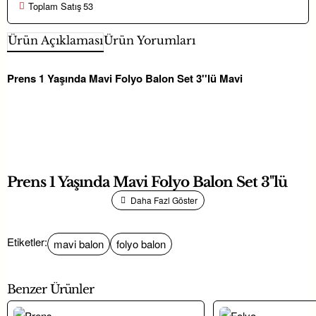
Toplam Satış
53
Ürün Açıklaması
Ürün Yorumları
Prens 1 Yaşında Mavi Folyo Balon Set 3''lü Mavi
Prens 1 Yaşında Mavi Folyo Balon Set 3''lü
Etiketler:
mavi balon
folyo balon
• 1.Yaş Doğum Günü Organizasyonlarınıza
Benzer Ürünler