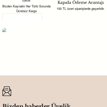
İade
Kapıda Ödeme Avantajı
Bizden Kaynaklı Her Türlü Sorunda
150 TL üzeri siparişlerde geçerlidir.
Ücretsiz Kargo
Son Görüntülenenler
PASTA ÖNÜ SÜSÜ PLEKSİ QUEEN
GÜMÜŞ PK:1
50,82TL
Bizden haberler Üyelik