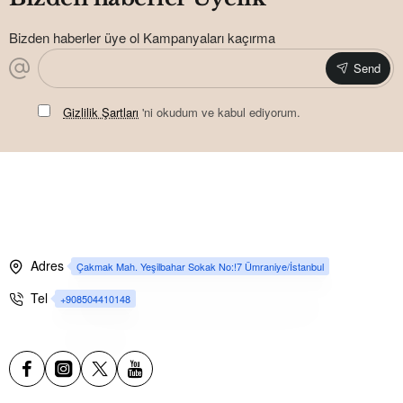
Bizden haberler üye ol Kampanyaları kaçırma
Send
Gizlilik Şartları
'ni okudum ve kabul ediyorum.
Adres
Çakmak Mah. Yeşilbahar Sokak No:!7 Ümraniye/İstanbul
Tel
+908504410148