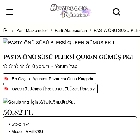
Parti Malzemeleri
Parti Aksesuarları
PASTA ÖNÜ SÜSÜ PLE
home
PASTA ÖNÜ SÜSÜ PLEKSİ QUEEN GÜMÜŞ PK:1
0 yorum
•
Yorum Yap
En Geç 10 Ağustos Pazartesi Günü Kargoda
149.99 TL Kargo Ücreti 3000 Tl Üzeri Ücretsiz
WhatsApp İle Sor
50,82TL
Stok:
174
Model:
AR5978G