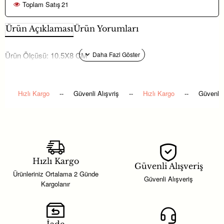
Toplam Satış
21
Ürün Açıklaması
Ürün Yorumları
Ürün Ölçüsü: 10.5X8 CM
Hızlı Kargo
--
Güvenli Alışvriş
--
Hızlı Kargo
--
Güvenli 
Hızlı Kargo
Güvenli Alışveriş
Ürünleriniz Ortalama 2 Günde
Güvenli Alışveriş
Kargolanır