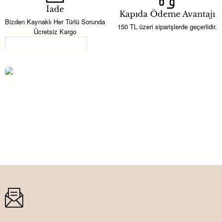
İade
Kapıda Ödeme Avantajı
Bizden Kaynaklı Her Türlü Sorunda
150 TL üzeri siparişlerde geçerlidir.
Ücretsiz Kargo
Son Görüntülenenler
MISIR CİPS KUTUSU KARTON 3
Yeni
BOYUTLU FUTBOL PK:8
78,84TL