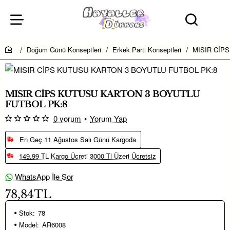
Doğum Günü Konseptleri
Erkek Parti Konseptleri
MISIR CİP
home
Yeni
MISIR CİPS KUTUSU KARTON 3 BOYUTLU
FUTBOL PK:8
0 yorum
•
Yorum Yap
En Geç 11 Ağustos Salı Günü Kargoda
149.99 TL Kargo Ücreti 3000 Tl Üzeri Ücretsiz
WhatsApp İle Sor
78,84TL
Stok:
78
Model:
AR6008