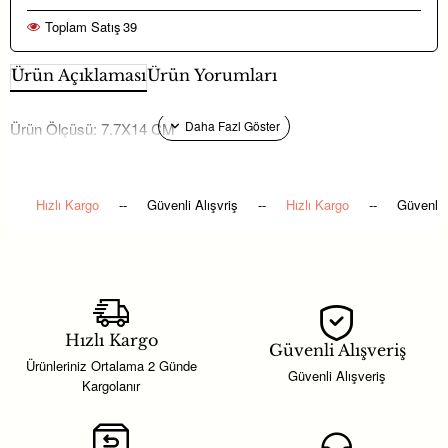
Toplam Satış
39
Ürün Açıklaması
Ürün Yorumları
Ürün Ölçüsü: 7.7X14 CM
Hızlı Kargo
--
Güvenli Alışvriş
--
Hızlı Kargo
--
Güvenli 
Hızlı Kargo
Güvenli Alışveriş
Ürünleriniz Ortalama 2 Günde
Güvenli Alışveriş
Kargolanır