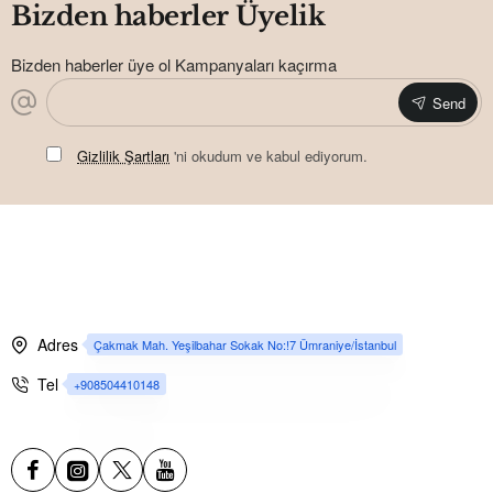
Bizden haberler Üyelik
Bizden haberler üye ol Kampanyaları kaçırma
Send
Gizlilik Şartları
'ni okudum ve kabul ediyorum.
Adres
Çakmak Mah. Yeşilbahar Sokak No:!7 Ümraniye/İstanbul
Tel
+908504410148