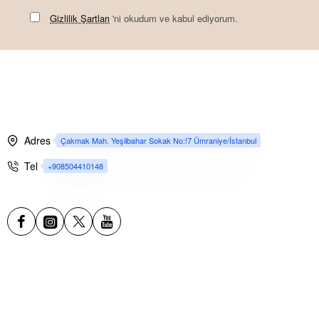
Gizlilik Şartları
'ni okudum ve kabul ediyorum.
Adres
Çakmak Mah. Yeşilbahar Sokak No:!7 Ümraniye/İstanbul
Tel
+908504410148