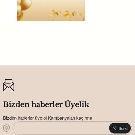
Lise Veya Üniversite Mezuniyet
Afiş,karşılama Panosu Branda
180,00TL
Bizden haberler Üyelik
Bizden haberler üye ol Kampanyaları kaçırma
Send