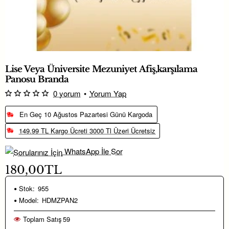
Lise Veya Üniversite Mezuniyet Afiş,karşılama
Panosu Branda
0 yorum
•
Yorum Yap
En Geç 10 Ağustos Pazartesi Günü Kargoda
149.99 TL Kargo Ücreti 3000 Tl Üzeri Ücretsiz
WhatsApp İle Sor
180,00TL
Stok:
955
Model:
HDMZPAN2
Toplam Satış
59