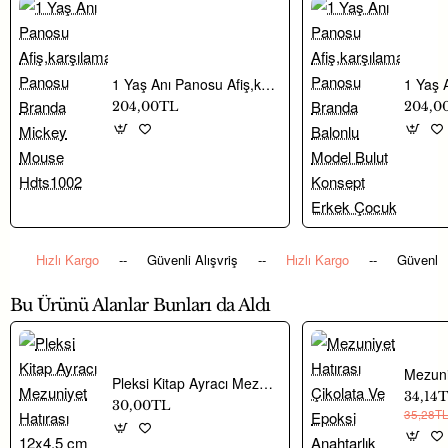
ömürlü, ıslandığında
şişme yapmayan
kaliyeli bir üründür.
1 Yaş Anı Panosu Afiş,karşılama Panosu Branda Mickey Mouse Hdts1002
204,00TL
204,0
Bu ürün; doğum günü, söz, nişan ve çeşitli özel gün
organizasyonlarında kullanılabilecek dekoratif süsleme ürünleri
arasında yer almaktadır.
Hayaller Dükkanı’nda yer alan parti malzemeleri ve hediyelik
Hızlı Kargo
--
Güvenli Alışvriş
--
Hızlı Kargo
--
Güvenli 
süsleme ürünleri ile konseptinizi kolayca tamamlayabilirsiniz.
Bu Ürünü Alanlar Bunları da Aldı
Pleksi Kitap Ayracı Mezuniyet Hatırası 12x4,5 cm Püsküllü
34,14
30,00TL
35,28T