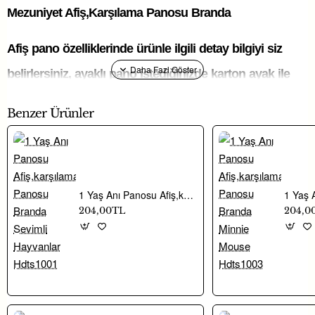
Mezuniyet Afiş,Karşılama Panosu Branda
Afiş pano özelliklerinde ürünle ilgili detay bilgiyi siz
belirlersiniz, ayaklı pano istediğinizde karton ayak ile
birlikte gelir, branda baskı pano olarak kullanılmaz afiş
Benzer Ürünler
olarak duvara asabilirsiniz.
3 mm PVC
Dekota seçtiğinizde
dekota levha üzerine
reflektif (ışık
1 Yaş Anı Panosu Afiş,karşılama Panosu Branda Sevimli Hayvanlar Hdts1001
204,00TL
204,0
vurduğunda parlayan)
folyoya basılmış dijital
baskı uygulanarak
yollanır. Dış mekan
için uygun, uzun