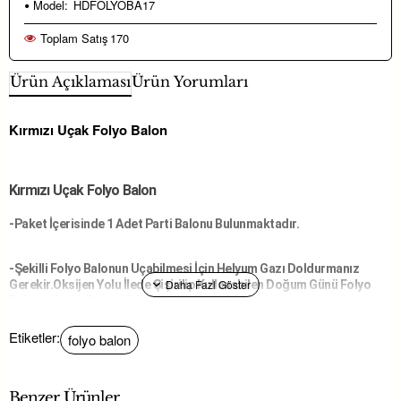
Model:
HDFOLYOBA17
Toplam Satış
170
Ürün Açıklaması
Ürün Yorumları
Kırmızı Uçak Folyo Balon
Kırmızı Uçak Folyo Balon
-Paket İçerisinde 1 Adet Parti Balonu Bulunmaktadır.
-Şekilli Folyo Balonun Uçabilmesi İçin Helyum Gazı Doldurmanız
Gerekir.Oksijen Yolu İlede Şişirilip Kullanabilen Doğum Günü Folyo
Balonu Kapalı Paket Halinde Gelmektedir.
Bu ürün; doğum günü süsleri, parti dekorasyonu ve organizasyon
Etiketler:
folyo balon
hazırlıklarında kullanılan balon modelleri arasında yer almaktadır.
Balonlar; masa süslemelerinde, arka plan dekorlarında ve balon
Benzer Ürünler
zinciri çalışmalarında pratik bir kullanım sunar.