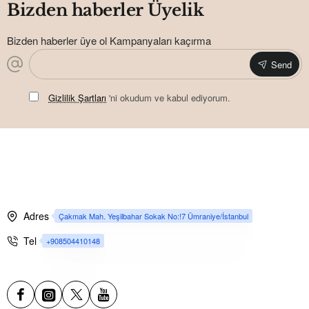
Bizden haberler Üyelik
Bizden haberler üye ol Kampanyaları kaçırma
Send
Gizlilik Şartları
'ni okudum ve kabul ediyorum.
Adres
Çakmak Mah. Yeşilbahar Sokak No:!7 Ümraniye/İstanbul
Tel
+908504410148