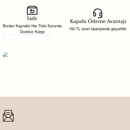
İade
Kapıda Ödeme Avantajı
Bizden Kaynaklı Her Türlü Sorunda
150 TL üzeri siparişlerde geçerlidir.
Ücretsiz Kargo
Son Görüntülenenler
Kampanya
Kırmızı Uçak Folyo Balon
90,00TL
78,00TL