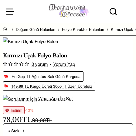
Doğum Günü Balonları
Folyo Karakter Balonları
Kırmızı Uçak 
home
Kampanya
Kırmızı Uçak Folyo Balon
0 yorum
•
Yorum Yap
En Geç 11 Ağustos Salı Günü Kargoda
149.99 TL Kargo Ücreti 3000 Tl Üzeri Ücretsiz
WhatsApp İle Sor
İndirim
-13%
78,00TL
90,00TL
Stok:
1