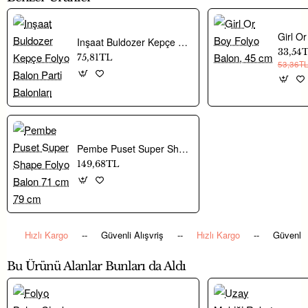
Hayaller Dükkanı’nda yer alan parti malzemeleri ve doğum günü
Inşaat Buldozer Kepçe Folyo Balon Parti Balonları
33,54
süsleri ile kutlama konseptinizi tamamlayabilirsiniz.
75,81TL
53,36T
Pembe Puset Super Shape Folyo Balon 71 cm 79 cm
149,68TL
Hızlı Kargo
--
Güvenli Alışvriş
--
Hızlı Kargo
--
Güvenli 
Bu Ürünü Alanlar Bunları da Aldı