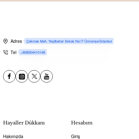
Bazı videolarda çeşitli kimyasal maddeler kullanılarak uçan balon
yapılmaya çalışılsa da, bu yöntemlerle başarılı sonuçlar elde
Adres
Çakmak Mah. Yeşilbahar Sokak No:!7 Ümraniye/İstanbul
edilememektedir. Üstelik bu tür maddeler tehlikeli olabilir ve
Tel
+908504410148
kazalara yol açabilir. Bu nedenle, evde güvenli bir şekilde uçan
balon yapmak için, kimyasal maddeler kullanmak yerine ev tipi
helyum tüpü kullanmanızı öneriyoruz.
Hayaller Dükkanı
Hesabım
Hakımızda
Giriş