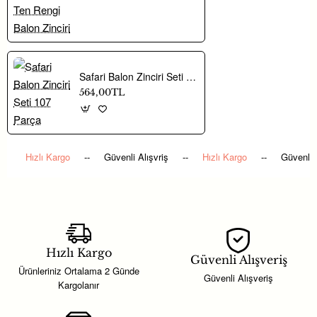
Paket içinde toplam 10 adet balon bulunur.
Balonlar inik olarak gönderilir.
Safari Balon Zinciri Seti 107 Parça
564,00TL
Helyum gazı ile doldurularak uçan balon olarak kullanılabilir.
Mağazamızdan helyum gazı doldurtarak balonlarınızı uçan balon
Hızlı Kargo
--
Güvenli Alışvriş
--
Hızlı Kargo
--
Güvenli 
şeklinde süslemelerinizde kullanabilirsiniz.
Dinozor temalı diğer ürünler için [buraya tıklayınız].
Lateks Balonları Nasıl Şişirebilirim?
Hızlı Kargo
Güvenli Alışveriş
Ürünleriniz Ortalama 2 Günde
Güvenli Alışveriş
Kargolanır