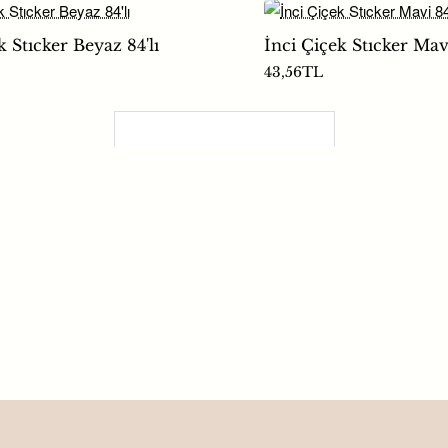
k Stıcker Beyaz 84'lı
İnci Çiçek Stıcker Mavi
43,56TL
Son Görüntülenenler