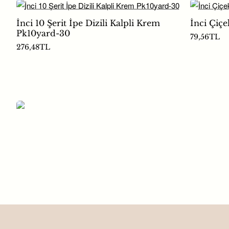
İnci 10 Şerit İpe Dizili Kalpli Krem
İnci Çiçe
Pk10yard-30
79,56TL
276,48TL
İnci Kalp Pırlanta Görünümlü Gümüş
P:200
78,84TL