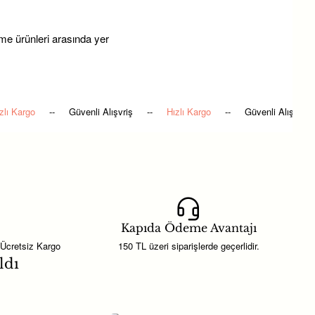
me ürünleri arasında yer
amamlayabilirsiniz.
Hızlı Kargo
--
Güvenli Alışvriş
--
Hızlı Kargo
--
Güvenli Alışvr
sunumlarını tamamlayan, aynı
len şık bir
hediyelik süsleme
rsiniz.
ıza göre kombin yapabilirsiniz. Bu
Kapıda Ödeme Avantajı
 Ücretsiz Kargo
150 TL üzeri siparişlerde geçerlidir.
ldı