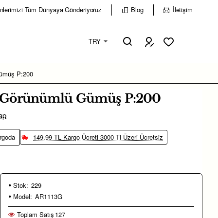
nlerimizi Tüm Dünyaya Gönderiyoruz
Blog
İletişim
TRY
Gümüş P:200
ta Görünümlü Gümüş P:200
ap
rgoda
149.99 TL Kargo Ücreti 3000 Tl Üzeri Ücretsiz
Stok:
229
Model:
AR1113G
Toplam Satış
127