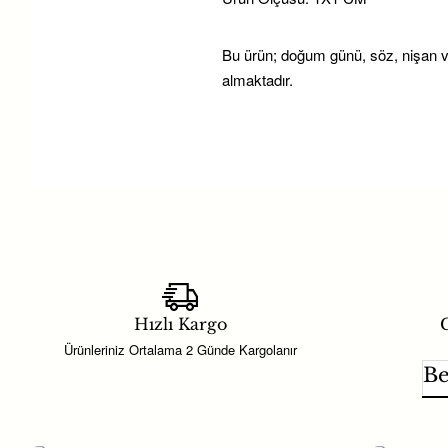
Bu ürün; doğum günü, söz, nişan ve
almaktadır.
Hayaller Dükkanı’nda yer alan parti
İnci Kalp Pırlanta Görünümlü Gümü
zamanda doğum günü ve baby sho
seçeneğidir. Konseptinize uygun ko
Özel gün hazırlıklarında aranan ürü
Hızlı Kargo
G
ürün, organizasyon planlamasında h
Ürünleriniz Ortalama 2 Günde Kargolanır
Be