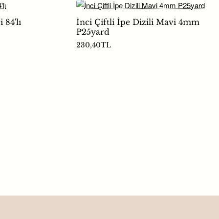
 84'lı
İnci Çiftli İpe Dizili Mavi 4mm
P25yard
230,40TL