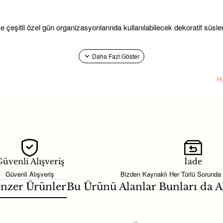
 çeşitli özel gün organizasyonlarında kullanılabilecek dekoratif süsle
 malzemeleri ve hediyelik süsleme ürünleri ile konseptinizi kolayca t
ş P:200 modeli; söz, nişan ve düğün gibi özel günlerde
nikah şekeri
wer konseptlerinde
bebek şekeri
alternatifi olarak da değerlendirilebi
mbinler oluşturmak için farklı
parti malzemeleri
ile birlikte kullanabili
nleri tek bir konseptte tamamlamak için; renk, tema ve adet ihtiyacın
üvenli Alışveriş
İade
em dekor hem de dağıtımlık hediyelik olarak değerlendirilebilir.
Güvenli Alışveriş
Bizden Kaynaklı Her Türlü Sorunda
nzer Ürünler
Bu Ürünü Alanlar Bunları da A