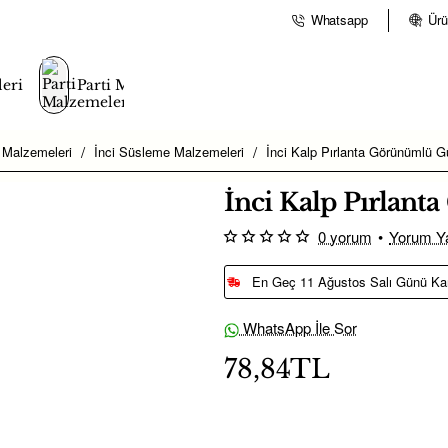
Whatsapp
Ürü
eri
Parti Malzemeleri
 Malzemeleri
İnci Süsleme Malzemeleri
İnci Kalp Pırlanta Görünümlü 
İnci Kalp Pırlan
0 yorum
•
Yorum Y
En Geç 11 Ağustos Salı Günü Ka
WhatsApp İle Sor
78,84TL