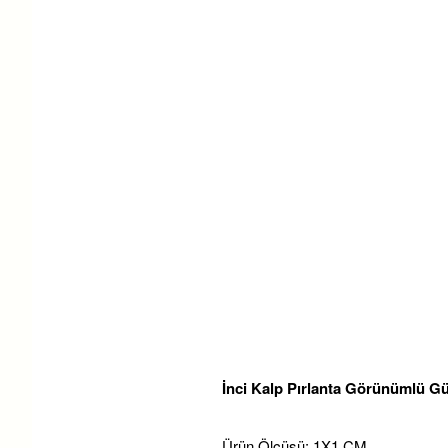
İnci Kalp Pırlanta Görünümlü G
Ürün Ölçüsü: 1X1 CM