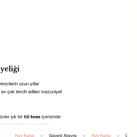
yeliği
rencilerin uzun yıllar
da en çok tercih edilen mezuniyet
nler şık bir
tül kese
içerisinde
 toplu siparişe uygundur.
Hızlı Kargo
--
Güvenli Alışvriş
--
Hızlı Kargo
--