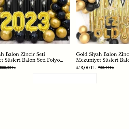
h Balon Zincir Seti
Gold Siyah Balon Zinci
 Süsleri Balon Seti Folyo
Mezuniyet Süsleri Bal
Olduk
588,00TL
708,00TL
558,00TL
Son Görüntülenenler