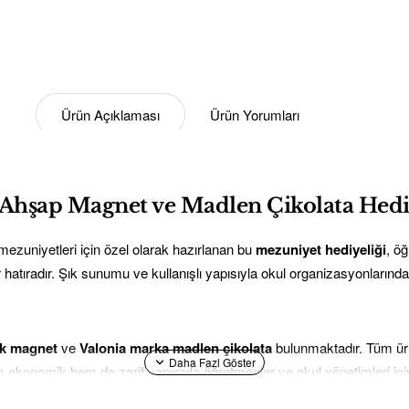
Ürün Açıklaması
Ürün Yorumları
 Ahşap Magnet ve Madlen Çikolata Hedi
e mezuniyetleri için özel olarak hazırlanan bu
mezuniyet hediyeliği
, öğ
ir hatıradır. Şık sunumu ve kullanışlı yapısıyla okul organizasyonların
ak magnet
ve
Valonia marka madlen çikolata
bulunmaktadır. Tüm ürü
 ekonomik hem de zarif yapısıyla öğretmenler ve okul yönetimleri için