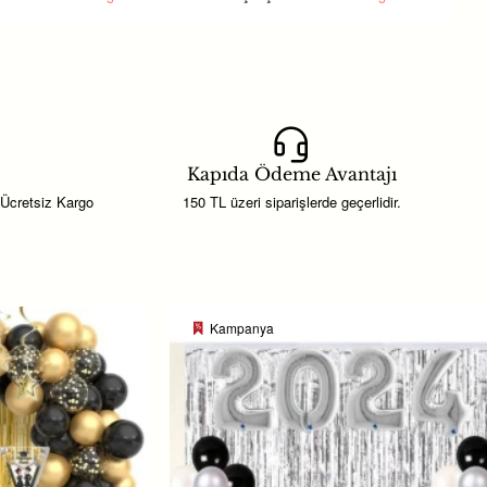
. Böylece her okul ve sınıf için
an canlılığını korur ve kalıcı bir
Kapıda Ödeme Avantajı
leri
için şık ve anlamlı bir
 Ücretsiz Kargo
150 TL üzeri siparişlerde geçerlidir.
Kampanya