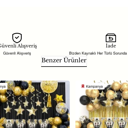
azı
yazılabilmekte olup talep edilirse
okul logosu
da eklenebilmektedir
raları hazırlanabilmektedir.
skı teknolojisi
ile yapılmaktadır. Bu sayede baskılar uzun yıllar solmad
üvenli Alışveriş
İade
magnet modelleri
,
okul mezuniyet hatırası
ve
toplu öğrenci hediye
Güvenli Alışveriş
Bizden Kaynaklı Her Türlü Sorunda
Benzer Ürünler
nya
Kampanya