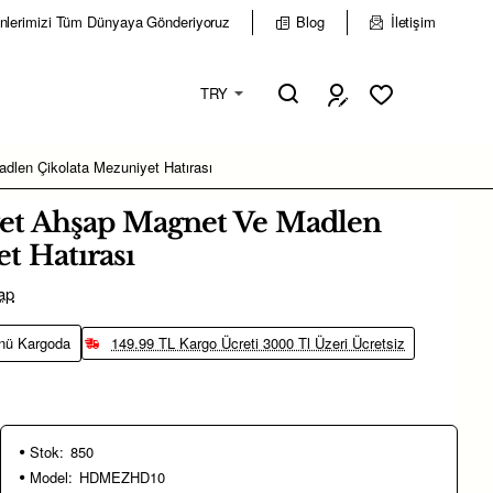
nlerimizi Tüm Dünyaya Gönderiyoruz
Blog
İletişim
TRY
dlen Çikolata Mezuniyet Hatırası
et Ahşap Magnet Ve Madlen
t Hatırası
ap
nü Kargoda
149.99 TL Kargo Ücreti 3000 Tl Üzeri Ücretsiz
Stok:
850
Model:
HDMEZHD10