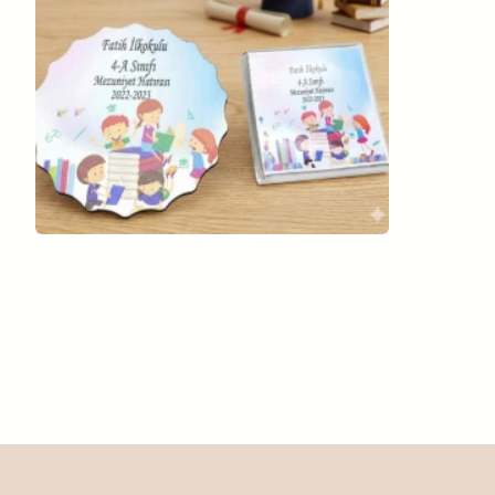
İlk Okul Mezuniyet Ahşap Magnet Ve
Madlen Çikolata Mezuniyet Hatırası
36,00TL
31,20TL