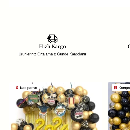
Ahşap magnet üzerine
istenilen y
tamamen kişiye özel mezuniyet hatı
Ürünlerde kullanılan baskılar
UV ba
hatıra olarak saklanabilir.
Hızlı Kargo
G
Mezuniyet hediyelikleri
,
açacak 
Ürünleriniz Ortalama 2 Günde Kargolanır
seçimdir.
Kampanya
Kampa