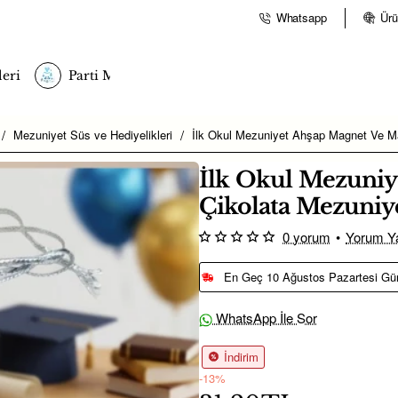
Whatsapp
Ürü
eri
Parti Malzemeleri
Mezuniyet Süs ve Hediyelikleri
İlk Okul Mezuniyet Ahşap Magnet Ve Ma
İlk Okul Mezuniy
Çikolata Mezuniye
0 yorum
•
Yorum Y
En Geç 10 Ağustos Pazartesi Gü
WhatsApp İle Sor
İndirim
-13%