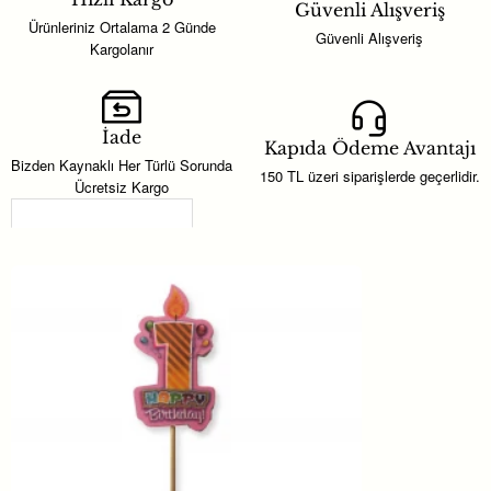
Güvenli Alışveriş
hediyelik süsleme
seçeneğidir. Konseptinize uygun kombinler
Ürünleriniz Ortalama 2 Günde
Güvenli Alışveriş
oluşturmak için farklı
parti malzemeleri
ile birlikte kullanabilirsiniz.
Kargolanır
Özel gün hazırlıklarında aranan ürünleri tek bir konseptte
İade
tamamlamak için; renk, tema ve adet ihtiyacınıza göre kombin
Kapıda Ödeme Avantajı
Bizden Kaynaklı Her Türlü Sorunda
yapabilirsiniz. Bu ürün, organizasyon planlamasında hem dekor
150 TL üzeri siparişlerde geçerlidir.
Ücretsiz Kargo
hem de dağıtımlık hediyelik olarak değerlendirilebilir.
Son Görüntülenenler