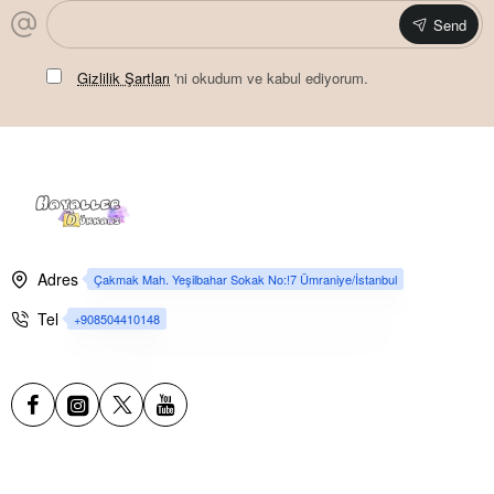
Send
Gizlilik Şartları
'ni okudum ve kabul ediyorum.
Adres
Çakmak Mah. Yeşilbahar Sokak No:!7 Ümraniye/İstanbul
Tel
+908504410148