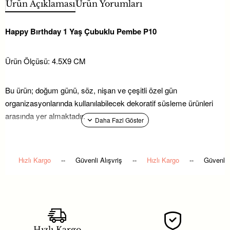
Ürün Açıklaması
Ürün Yorumları
Happy Bırthday 1 Yaş Çubuklu Pembe P10
Ürün Ölçüsü: 4.5X9 CM
Bu ürün; doğum günü, söz, nişan ve çeşitli özel gün
organizasyonlarında kullanılabilecek dekoratif süsleme ürünleri
arasında yer almaktadır.
Hayaller Dükkanı’nda yer alan parti malzemeleri ve hediyelik
süsleme ürünleri ile konseptinizi kolayca tamamlayabilirsiniz.
Hızlı Kargo
--
Güvenli Alışvriş
--
Hızlı Kargo
--
Güvenli 
Happy Bırthday 1 Yaş Çubuklu Pembe P10 modeli; söz, nişan ve
düğün gibi özel günlerde
nikah şekeri
sunumlarını tamamlayan,
aynı zamanda doğum günü ve baby shower konseptlerinde
bebek şekeri
alternatifi olarak da değerlendirilebilen şık bir
Hızlı Kargo