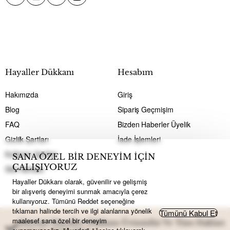
Hayaller Dükkanı
Hesabım
Hakımızda
Giriş
Blog
Sipariş Geçmişim
FAQ
Bizden Haberler Üyelik
Gizlilk Şartları
İade İşlemleri
Kullanım Şartları
SANA ÖZEL BİR DENEYİM İÇİN
ÇALIŞIYORUZ
Site Haritası
Hayaller Dükkanı olarak, güvenilir ve gelişmiş
bir alışveriş deneyimi sunmak amacıyla çerez
kullanıyoruz. Tümünü Reddet seçeneğine
tıklaman halinde tercih ve ilgi alanlarına yönelik
Tümünü Kabul Et
maalesef sana özel bir deneyim
Sitemiz Hayaller Dükkanı Ürünüdür Ve Tüm Hakları