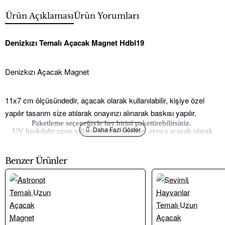
Ürün Açıklaması
Ürün Yorumları
Denizkızı Temalı Açacak Magnet Hdbl19
Denizkızı Açacak Magnet
11x7 cm ölçüsündedir, açacak olarak kullanılabilir, kişiye özel
yapılır tasarım size atılarak onayınzı alınarak baskısı yapılır.
Paketleme seçeneğiyle her birini pakettirebilirsiniz.
UV baskılıdır uzun yıllarca solma yapmaz, ayrıca acacak olarak
buzdalabı süsü olarak kullanılabilir.
Tasarım size whatsapp üzerinden atılarak onayınız alınarak işlem
yapılır.
Benzer Ürünler
Magnet modelleri; söz, nişan, nikah ve bebek
organizasyonlarında davetlilere dağıtılabilecek kullanışlı hediyelik
seçenekleri arasında yer almaktadır.