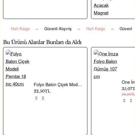
Hızlı Kargo
--
Güvenli Alışvriş
--
Hızlı Kargo
--
Güvenli 
Bu Ürünü Alanlar Bunları da Aldı
Folyo Balon Çiçek Modeli Pembe 18 inç 40cm
35,07
22,50TL
90,00T