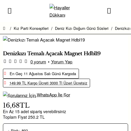
Kız Parti Konseptleri
Deniz Kızı Doğum Günü Süsleri
Denizkız
home
Denizkızı Temalı Açacak Magnet Hdbl19
0 yorum
•
Yorum Yap
En Geç 11 Ağustos Salı Günü Kargoda
149.99 TL Kargo Ücreti 3000 Tl Üzeri Ücretsiz
WhatsApp İle Sor
16,68TL
En Az 15 adet sipariş verebilirsiniz
Toplam Fiyat 250.2 TL
Stok:
892