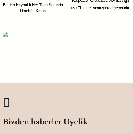
Kapıda Ödeme Avantajı
Bizden Kaynaklı Her Türlü Sorunda
150 TL üzeri siparişlerde geçerlidir.
Ücretsiz Kargo
Son Görüntülenenler
Denizkızı Temalı Açacak Magnet
Hdbl19
16,68TL
Bizden haberler Üyelik