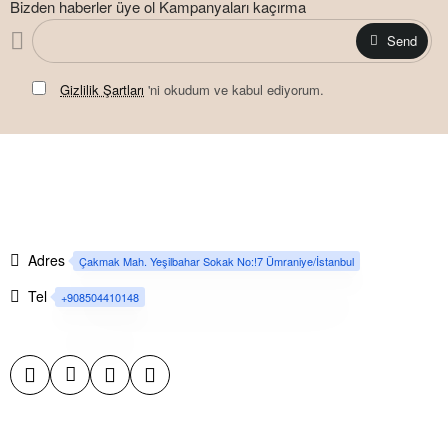
Bizden haberler üye ol Kampanyaları kaçırma
Send
Gizlilik Şartları
'ni okudum ve kabul ediyorum.
Adres
Çakmak Mah. Yeşilbahar Sokak No:!7 Ümraniye/İstanbul
Tel
+908504410148