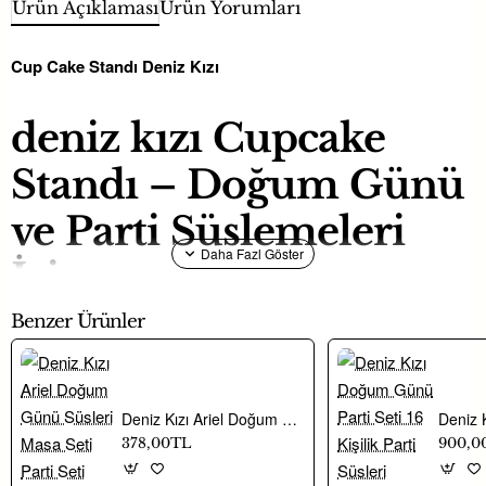
Ürün Açıklaması
Ürün Yorumları
Cup Cake Standı Deniz Kızı
deniz kızı Cupcake
Standı – Doğum Günü
ve Parti Süslemeleri
İçin
Benzer Ürünler
deniz kızı
cupcake standı
, doğum günü partileri, baby shower
organizasyonları, nişan ve özel kutlamalarda tatlı sunumlarını şık
hale getiren göz alıcı bir sunum standıdır.
Parti malzemeleri
Deniz Kızı Ariel Doğum Günü Süsleri Masa Seti Parti Seti Ekonomik Set 16 Kişilik
arasında en çok tercih edilen ürünlerden biridir ve cupcakelerinizi,
378,00TL
900,0
mini keklerinizi veya küçük ikramlıklarınızı düzenli bir şekilde