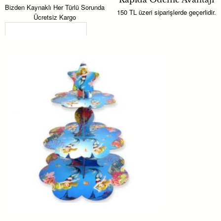
uyum sağlar. Diğer parti süslemeleriyle birlikte kullanarak masa
Bizden Kaynaklı Her Türlü Sorunda
150 TL üzeri siparişlerde geçerlidir.
Ücretsiz Kargo
dekorasyonunuzu tamamlayabilirsiniz.
Son Görüntülenenler