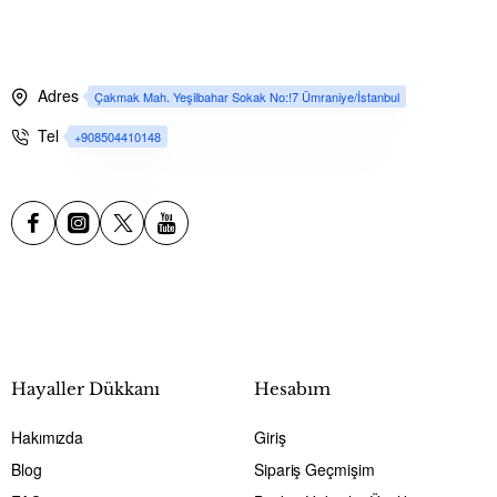
Adres
Çakmak Mah. Yeşilbahar Sokak No:!7 Ümraniye/İstanbul
Tel
+908504410148
Hayaller Dükkanı
Hesabım
Hakımızda
Giriş
Blog
Sipariş Geçmişim