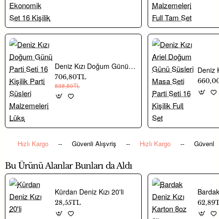
sergilemenizi sağlar.
Ürün Özellikleri
Renk / Desen:
deniz kızı
Deniz Kızı Doğum Günü Parti Seti 16 Kişilik Parti Süsleri Malzemeleri Lüks
Malzeme:
Kaliteli, gıda ile temasa uygun karton
706,80TL
660,0
Kapasite:
Modeline göre ortalama 12–20 cupcake alabilir
838,80TL
Kullanım Alanı:
Doğum günü, baby shower, düğün,
kermes ve parti organizasyonları
Kurulum:
Kolay monte edilir, düz şekilde gönderilir
Temizlik:
Tek kullanımlıktır, hijyenik ve pratiktir
Hızlı Kargo
--
Güvenli Alışvriş
--
Hızlı Kargo
--
Güvenli 
Neden Bu Ürünü Tercih
Bu Ürünü Alanlar Bunları da Aldı
Etmelisiniz?
Kürdan Deniz Kızı 20'li
Canlı deniz kızı rengi ve puantiyeli deseniyle parti masasını
28,55TL
62,89
renklendirir