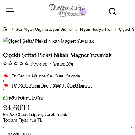
Söz Nişan Organizasyon Ürünleri
Nişan Hediyelikleri
Çiçekli 
home
Çiçekli Şeffaf Pleksi Nikah Magnet Yuvarlak
0 yorum
•
Yorum Yap
En Geç 11 Ağustos Salı Günü Kargoda
149.99 TL Kargo Ücreti 3000 Tl Üzeri Ücretsiz
WhatsApp İle Sor
24,60TL
En Az 30 adet sipariş verebilirsiniz
Toplam Fiyat 738 TL
Stok:
1000