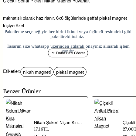
Çiçekli Şeffaf Pleksi Nikah Magnet Yuvarlak
mıknatıslı olarak hazırlanır. 6x6 ölçülerinde şeffaf pleksi magnet
kişiye özel
Paketleme seçeneğiyle her birini ikinci veya üçüncü resimdeki gibi
pakettirebilirsiniz.
Tasarım size whatsapp üzerinden atılarak onayınız alınarak işlem
yapılır.
Etiketler:
nikah magneti
pleksi magnet
Magnet modelleri; söz, nişan, nikah ve bebek
organizasyonlarında davetlilere dağıtılabilecek kullanışlı hediyelik
seçenekleri arasında yer almaktadır.
Benzer Ürünler
Hayaller Dükkanı’nda yer alan hediyelik süsleme ürünleri ile
konseptinize uygun alternatiflere ulaşabilirsiniz.
Nikah Şekeri Nişan Kına Mıknatıslı Açacak Magnet Metal 6 cm Kişiye Özel
17,16TL
27,00
Çiçekli Şeffaf Pleksi Nikah Magnet Yuvarlakmıknatıslı olarak