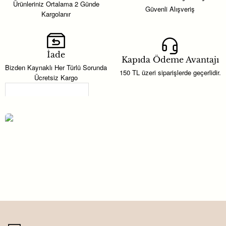
Ürünleriniz Ortalama 2 Günde
Güvenli Alışveriş
Kargolanır
İade
Kapıda Ödeme Avantajı
Bizden Kaynaklı Her Türlü Sorunda
150 TL üzeri siparişlerde geçerlidir.
Ücretsiz Kargo
Son Görüntülenenler
Çiçekli Şeffaf Pleksi Nikah Magnet
Yuvarlak
24,60TL