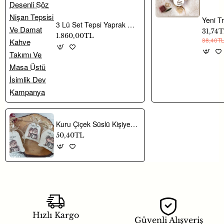
3 Lü Set Tepsi Yaprak Desenli Söz Nişan Tepsisi Ve Damat Kahve Takımı Ve Masa Üstü İsimlik Dev Kampanya
31,74
1.860,00TL
38,40T
Kuru Çiçek Süslü Kişiye Özel Baskılı Keten Kese Up Modeli Nikah Söz Nişan Hediyesi
50,40TL
Hızlı Kargo
Güvenli Alışveriş