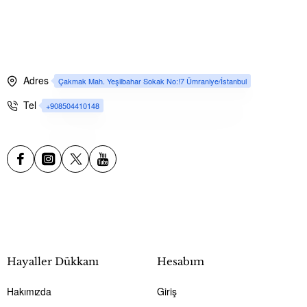
Adres
Çakmak Mah. Yeşilbahar Sokak No:!7 Ümraniye/İstanbul
Tel
+908504410148
Hayaller Dükkanı
Hesabım
Hakımızda
Giriş