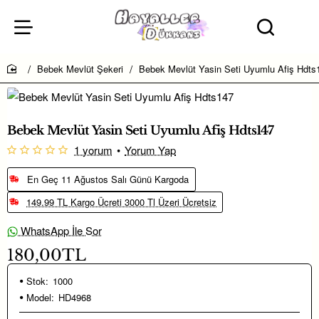
Bebek Mevlüt Şekeri
Bebek Mevlüt Yasin Seti Uyumlu Afiş Hdts
home
Bebek Mevlüt Yasin Seti Uyumlu Afiş Hdts147
1 yorum
•
Yorum Yap
En Geç 11 Ağustos Salı Günü Kargoda
149.99 TL Kargo Ücreti 3000 Tl Üzeri Ücretsiz
WhatsApp İle Sor
180,00TL
Stok:
1000
Model:
HD4968