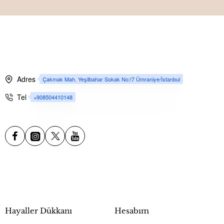
Adres
Çakmak Mah. Yeşilbahar Sokak No:!7 Ümraniye/İstanbul
Tel
+908504410148
Hayaller Dükkanı
Hesabım