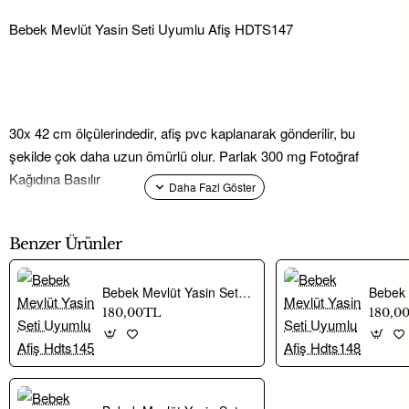
Bebek Mevlüt Yasin Seti Uyumlu Afiş HDTS147
30x 42 cm ölçülerindedir, afiş pvc kaplanarak gönderilir, bu
şekilde çok daha uzun ömürlü olur. Parlak 300 mg Fotoğraf
Kağıdına Basılır
Benzer Ürünler
Bebek Mevlüt Yasin Seti Uyumlu Afiş Hdts145
180,00TL
180,0