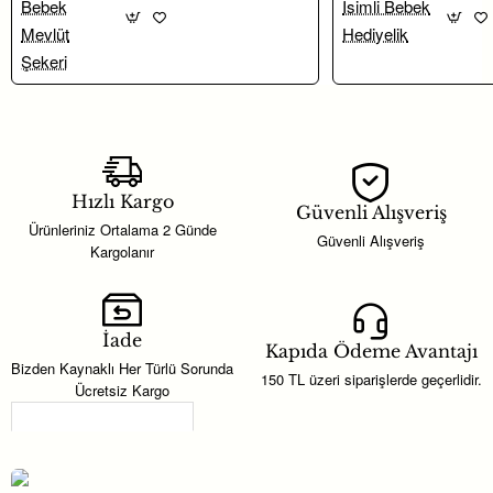
tamamlamak için; renk, tema ve adet ihtiyacınıza göre kombin
yapabilirsiniz. Bu ürün, organizasyon planlamasında hem dekor
hem de dağıtımlık hediyelik olarak değerlendirilebilir.
Hızlı Kargo
Güvenli Alışveriş
Ürünleriniz Ortalama 2 Günde
Güvenli Alışveriş
Kargolanır
İade
Kapıda Ödeme Avantajı
Bizden Kaynaklı Her Türlü Sorunda
150 TL üzeri siparişlerde geçerlidir.
Ücretsiz Kargo
Son Görüntülenenler