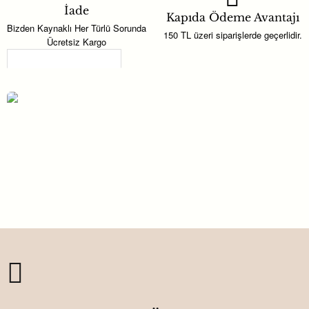
İade
Kapıda Ödeme Avantajı
Bizden Kaynaklı Her Türlü Sorunda
150 TL üzeri siparişlerde geçerlidir.
Ücretsiz Kargo
Son Görüntülenenler
Balonda Hayvalar Baskılı Kese 9x13 cm
Yenidoğan Hediyelik
33,00TL