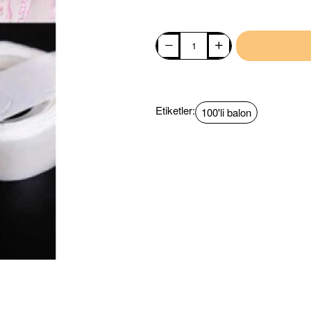
Etiketler:
100'li balon