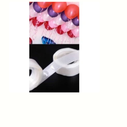
Balon Yapıştırma Bandı Çift Taraflı
100'lü
85,20TL