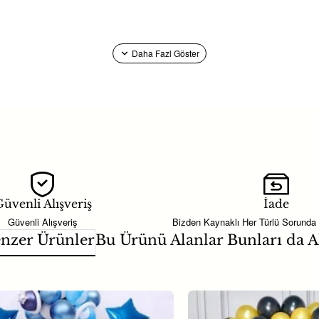
 dekorasyonu ve organizasyon hazırlıklarında kullanılan balon modelle
 plan dekorlarında ve balon zinciri çalışmalarında pratik bir kullanım
i malzemeleri ve doğum günü süsleri ile kutlama konseptinizi tamamlay
 100’’lü modeli; söz, nişan ve düğün gibi özel günlerde
nikah şekeri
su
üvenli Alışveriş
İade
wer konseptlerinde
bebek şekeri
alternatifi olarak da değerlendirilebi
Güvenli Alışveriş
Bizden Kaynaklı Her Türlü Sorunda
mbinler oluşturmak için farklı
parti malzemeleri
ile birlikte kullanabili
nzer Ürünler
Bu Ürünü Alanlar Bunları da A
ri, masa üstü düzenlemeleri ve fotoğraf alanlarında hızlı etki sağlar. Pa
r; toplu organizasyon hazırlıkları için idealdir.