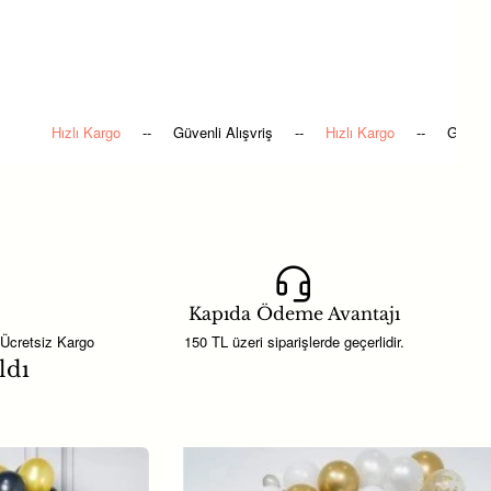
Hızlı Kargo
--
Güvenli Alışvriş
--
Hızlı Kargo
--
ri arasında yer almaktadır.
 sunar.
abilirsiniz.
numlarını tamamlayan, aynı
Kapıda Ödeme Avantajı
len şık bir
hediyelik süsleme
 Ücretsiz Kargo
150 TL üzeri siparişlerde geçerlidir.
rsiniz.
ldı
ket içeriği ve ölçü bilgileri