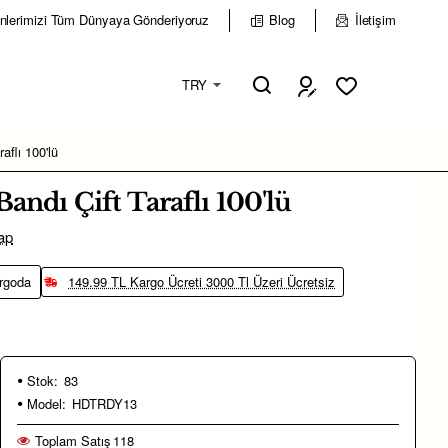
nlerimizi Tüm Dünyaya Gönderiyoruz
Blog
İletişim
TRY
aflı 100'lü
andı Çift Taraflı 100'lü
ap
rgoda
149.99 TL Kargo Ücreti 3000 Tl Üzeri Ücretsiz
Stok:
83
Model:
HDTRDY13
Toplam Satış
118