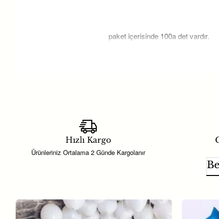
paket içerisinde 100a det vardır.
Bu ürün; doğum günü süsleri, parti
Balonlar; masa süslemelerinde, arka
Hayaller Dükkanı’nda yer alan part
Balon Yapıştırma Bandı Çift Taraflı
Hızlı Kargo
G
zamanda doğum günü ve baby sho
Ürünleriniz Ortalama 2 Günde Kargolanır
seçeneğidir. Konseptinize uygun ko
Be
Balon dekorları; arka plan süslemele
açıklamada yer aldığı şekilde korunu