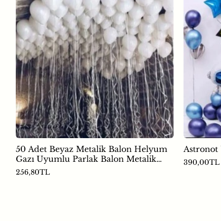
50 Adet Beyaz Metalik Balon Helyum
Astronot
Gazı Uyumlu Parlak Balon Metalik
390,00TL
Doğum Günü Süsü
256,80TL