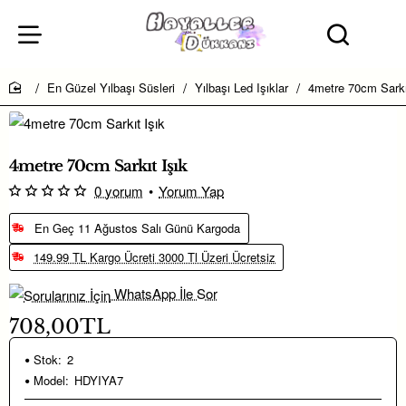
En Güzel Yılbaşı Süsleri
Yılbaşı Led Işıklar
4metre 70cm Sarkı
home
4metre 70cm Sarkıt Işık
0 yorum
•
Yorum Yap
En Geç 11 Ağustos Salı Günü Kargoda
149.99 TL Kargo Ücreti 3000 Tl Üzeri Ücretsiz
WhatsApp İle Sor
708,00TL
Stok:
2
Model:
HDYIYA7