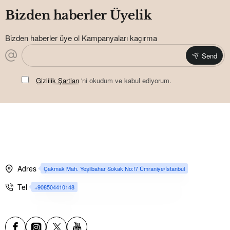
Bizden haberler Üyelik
Bizden haberler üye ol Kampanyaları kaçırma
Send
Gizlilik Şartları
'ni okudum ve kabul ediyorum.
Adres
Çakmak Mah. Yeşilbahar Sokak No:!7 Ümraniye/İstanbul
Tel
+908504410148