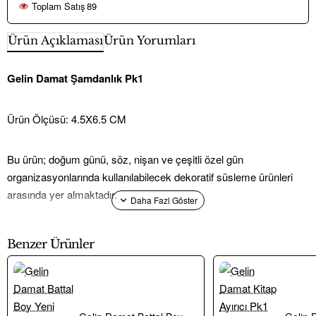
Toplam Satış
89
Ürün Açıklaması
Ürün Yorumları
Gelin Damat Şamdanlık Pk1
Ürün Ölçüsü: 4.5X6.5 CM
Bu ürün; doğum günü, söz, nişan ve çeşitli özel gün
organizasyonlarında kullanılabilecek dekoratif süsleme ürünleri
arasında yer almaktadır.
Hayaller Dükkanı’nda yer alan parti malzemeleri ve hediyelik
Benzer Ürünler
süsleme ürünleri ile konseptinizi kolayca tamamlayabilirsiniz.
Gelin Damat Şamdanlık Pk1 modeli; söz, nişan ve düğün gibi özel
günlerde
nikah şekeri
sunumlarını tamamlayan, aynı zamanda