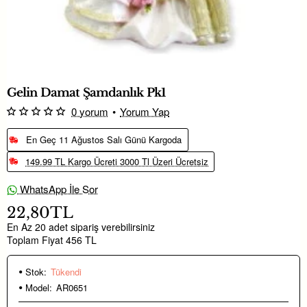
ükendi
Gelin Damat Şamdanlık Pk1
0 yorum
•
Yorum Yap
En Geç 11 Ağustos Salı Günü Kargoda
149.99 TL Kargo Ücreti 3000 Tl Üzeri Ücretsiz
WhatsApp İle Sor
22,80TL
En Az 20 adet sipariş verebilirsiniz
Toplam Fiyat 456 TL
Stok:
Tükendi
Model:
AR0651